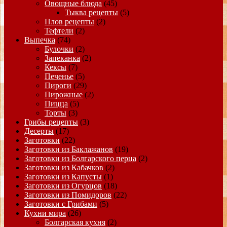
Овощные блюда
(45)
Тыква рецепты
(5)
Плов рецепты
(2)
Тефтели
(2)
Выпечка
(74)
Булочки
(2)
Запеканка
(2)
Кексы
(7)
Печенье
(5)
Пироги
(29)
Пирожные
(2)
Пицца
(5)
Торты
(3)
Грибы рецепты
(3)
Десерты
(17)
Заготовки
(22)
Заготовки из Баклажанов
(19)
Заготовки из Болгарского перца
(2)
Заготовки из Кабачков
(2)
Заготовки из Капусты
(1)
Заготовки из Огурцов
(18)
Заготовки из Помидоров
(22)
Заготовки с Грибами
(5)
Кухни мира
(26)
Болгарская кухня
(2)