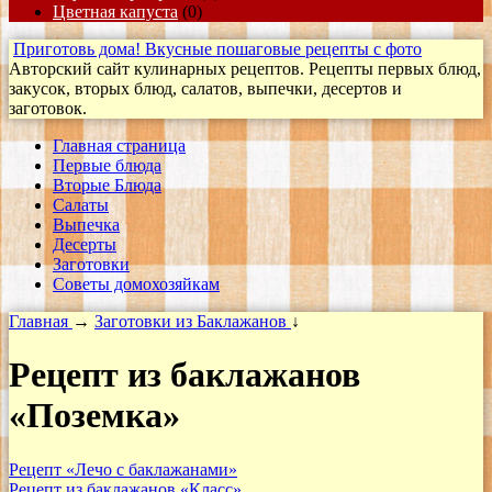
Цветная капуста
(0)
Приготовь дома! Вкусные пошаговые рецепты с фото
Авторский сайт кулинарных рецептов. Рецепты первых блюд,
закусок, вторых блюд, салатов, выпечки, десертов и
заготовок.
Главная страница
Первые блюда
Вторые Блюда
Салаты
Выпечка
Десерты
Заготовки
Cоветы домохозяйкам
Главная
→
Заготовки из Баклажанов
↓
Рецепт из баклажанов
«Поземка»
Рецепт «Лечо с баклажанами»
Рецепт из баклажанов «Класс»