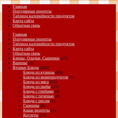
Главная
Популярные рецепты
Таблица калорийности продуктов
Карта сайта
Обратная связь
Главная
Популярные рецепты
Таблица калорийности продуктов
Карта сайта
Обратная связь
Блины, Оладьи, Сырники
(25)
Варенье
(5)
Вторые Блюда
(209)
Блюда из курицы
(43)
Блюда из морепродуктов
(1)
Блюда из мяса
(53)
Блюда из рыбы
(21)
Блюда с грибами
(9)
Блюда с печенью
(8)
Блюда с рисом
(1)
Гарниры
(8)
Каши рецепты
(5)
Котлеты
(17)