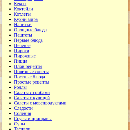
Кексы
Коктейли
Котлеты
Кухни мира
Напитки
Овощные блюда
Паштеты
Первые блюда
Печенье
Пироги
Пирожные
Пицца
Плов рецепты
Полезные советы
Постные блюда
Простые рецепты
Роллы
Салаты с грибами
Салаты с курицей
Салаты с морепродуктами
Сладости
Соления
Соусы и приправы
Супы
Тефтели