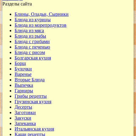
Разделы сайта
Блины, Оладьи, Сырники
Блюда из курицы
Блюда из морепродуктов
Блюда из мяса
Блюда из рыбы
Блюда с грибами
Блюда с печенью
Блюда с рисом
Болгарская кухня
Борщ
Булочки
Варенье
Вторые Блюда
Выпечка
Гарниры
Грибы рецепты
Грузинская кухня
Десерты
Заготовки
Закуски
Запеканка
Итальянская кухня
Каши рецепты