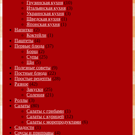
Грузинская кухня
(10)
Итальянская кухня
(3)
Украинская кухня
(3)
Шведская кухня
(1)
Японская кухня
(1)
Напитки
(2)
Коктейли
(1)
Паштеты
(4)
Первые блюда
(37)
Борщ
(2)
Супы
(25)
Щи
(5)
Полезные советы
(9)
Постные блюда
(22)
Простые рецепты
(28)
Разное
(42)
Закуски
(25)
Соления
(21)
Роллы
(3)
Салаты
(80)
Салаты с грибами
(1)
Салаты с курицей
(12)
Салаты с морепродуктами
(6)
Сладости
(1)
Соусы и приправы
(4)