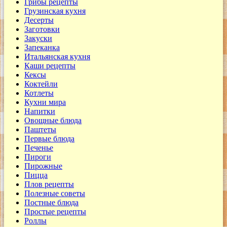
Грибы рецепты
Грузинская кухня
Десерты
Заготовки
Закуски
Запеканка
Итальянская кухня
Каши рецепты
Кексы
Коктейли
Котлеты
Кухни мира
Напитки
Овощные блюда
Паштеты
Первые блюда
Печенье
Пироги
Пирожные
Пицца
Плов рецепты
Полезные советы
Постные блюда
Простые рецепты
Роллы