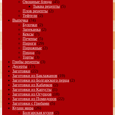
Овощные блюда
(45)
Тыква рецепты
(5)
Плов рецепты
(2)
Тефтели
(2)
Выпечка
(74)
Булочки
(2)
Запеканка
(2)
Кексы
(7)
Печенье
(5)
Пироги
(29)
Пирожные
(2)
Пицца
(5)
Торты
(3)
Грибы рецепты
(3)
Десерты
(17)
Заготовки
(22)
Заготовки из Баклажанов
(19)
Заготовки из Болгарского перца
(2)
Заготовки из Кабачков
(2)
Заготовки из Капусты
(1)
Заготовки из Огурцов
(18)
Заготовки из Помидоров
(22)
Заготовки с Грибами
(5)
Кухни мира
(26)
Болгарская кухня
(2)