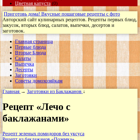
Цветная капуста
(0)
Приготовь дома! Вкусные пошаговые рецепты с фото
Авторский сайт кулинарных рецептов. Рецепты первых блюд,
закусок, вторых блюд, салатов, выпечки, десертов и
заготовок.
Главная страница
Первые блюда
Вторые Блюда
Салаты
Выпечка
Десерты
Заготовки
Cоветы домохозяйкам
Главная
→
Заготовки из Баклажанов
↓
Рецепт «Лечо с
баклажанами»
Рецепт зеленых помидоров без уксуса
Рецепт из баклажанов «Поземка»