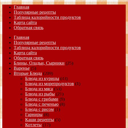
Главная
Популярные рецепты
Таблица калорийности продуктов
Карта сайта
Обратная связь
Главная
Популярные рецепты
Таблица калорийности продуктов
Карта сайта
Обратная связь
Блины, Оладьи, Сырники
(25)
Варенье
(5)
Вторые Блюда
(209)
Блюда из курицы
(43)
Блюда из морепродуктов
(1)
Блюда из мяса
(53)
Блюда из рыбы
(21)
Блюда с грибами
(9)
Блюда с печенью
(8)
Блюда с рисом
(1)
Гарниры
(8)
Каши рецепты
(5)
Котлеты
(17)