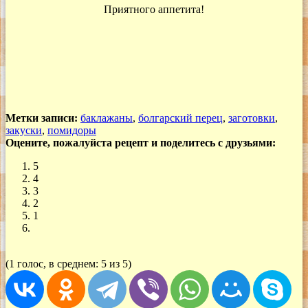
Приятного аппетита!
Метки записи:
баклажаны
,
болгарский перец
,
заготовки
,
закуски
,
помидоры
Оцените, пожалуйста рецепт и поделитесь с друзьями:
5
4
3
2
1
(1 голос, в среднем: 5 из 5)