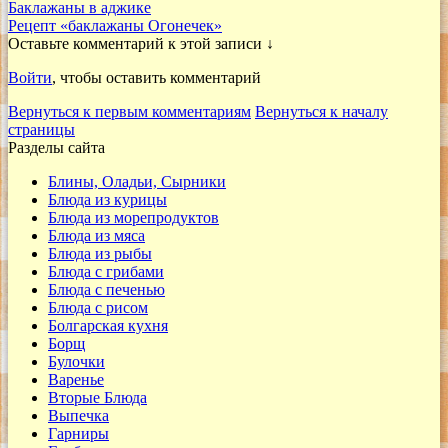
Баклажаны в аджике
Рецепт «баклажаны Огонечек»
Оставьте комментарий к этой записи ↓
Войти
, чтобы оставить комментарий
Вернуться к первым комментариям
Вернуться к началу
страницы
Разделы сайта
Блины, Оладьи, Сырники
Блюда из курицы
Блюда из морепродуктов
Блюда из мяса
Блюда из рыбы
Блюда с грибами
Блюда с печенью
Блюда с рисом
Болгарская кухня
Борщ
Булочки
Варенье
Вторые Блюда
Выпечка
Гарниры