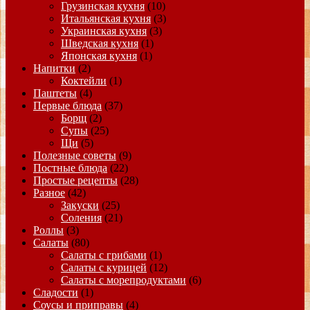
Грузинская кухня
(10)
Итальянская кухня
(3)
Украинская кухня
(3)
Шведская кухня
(1)
Японская кухня
(1)
Напитки
(2)
Коктейли
(1)
Паштеты
(4)
Первые блюда
(37)
Борщ
(2)
Супы
(25)
Щи
(5)
Полезные советы
(9)
Постные блюда
(22)
Простые рецепты
(28)
Разное
(42)
Закуски
(25)
Соления
(21)
Роллы
(3)
Салаты
(80)
Салаты с грибами
(1)
Салаты с курицей
(12)
Салаты с морепродуктами
(6)
Сладости
(1)
Соусы и приправы
(4)