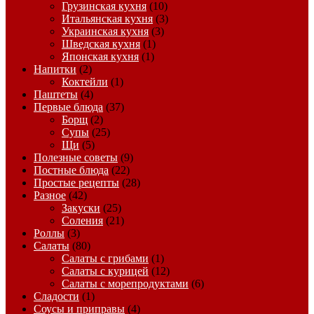
Грузинская кухня
(10)
Итальянская кухня
(3)
Украинская кухня
(3)
Шведская кухня
(1)
Японская кухня
(1)
Напитки
(2)
Коктейли
(1)
Паштеты
(4)
Первые блюда
(37)
Борщ
(2)
Супы
(25)
Щи
(5)
Полезные советы
(9)
Постные блюда
(22)
Простые рецепты
(28)
Разное
(42)
Закуски
(25)
Соления
(21)
Роллы
(3)
Салаты
(80)
Салаты с грибами
(1)
Салаты с курицей
(12)
Салаты с морепродуктами
(6)
Сладости
(1)
Соусы и приправы
(4)