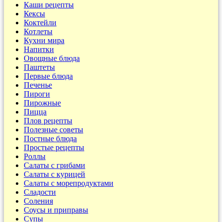
Каши рецепты
Кексы
Коктейли
Котлеты
Кухни мира
Напитки
Овощные блюда
Паштеты
Первые блюда
Печенье
Пироги
Пирожные
Пицца
Плов рецепты
Полезные советы
Постные блюда
Простые рецепты
Роллы
Салаты с грибами
Салаты с курицей
Салаты с морепродуктами
Сладости
Соления
Соусы и приправы
Супы