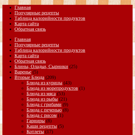
Главная
Популярные рецепты
Таблица калорийности продуктов
Карта сайта
Обратная связь
Главная
Популярные рецепты
Таблица калорийности продуктов
Карта сайта
Обратная связь
Блины, Оладьи, Сырники
(25)
Варенье
(5)
Вторые Блюда
(209)
Блюда из курицы
(43)
Блюда из морепродуктов
(1)
Блюда из мяса
(53)
Блюда из рыбы
(21)
Блюда с грибами
(9)
Блюда с печенью
(8)
Блюда с рисом
(1)
Гарниры
(8)
Каши рецепты
(5)
Котлеты
(17)