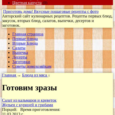
Цветная капуста
(0)
Приготовь дома! Вкусные пошаговые рецепты с фото
Авторский сайт кулинарных рецептов. Рецепты первых блюд,
закусок, вторых блюд, салатов, выпечки, десертов и
заготовок.
Главная страница
Первые блюда
Вторые Блюда
Салаты
Выпечка
Десерты
Заготовки
Cоветы домохозяйкам
Главная
→
Блюда из мяса
↓
Готовим зразы
Салат из кальмаров и креветок
Жульен с курицей и грибами
Порций:
Время приготовления:
11.03.2013 г.