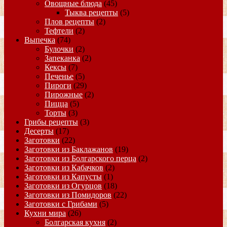
Овощные блюда
(45)
Тыква рецепты
(5)
Плов рецепты
(2)
Тефтели
(2)
Выпечка
(74)
Булочки
(2)
Запеканка
(2)
Кексы
(7)
Печенье
(5)
Пироги
(29)
Пирожные
(2)
Пицца
(5)
Торты
(3)
Грибы рецепты
(3)
Десерты
(17)
Заготовки
(22)
Заготовки из Баклажанов
(19)
Заготовки из Болгарского перца
(2)
Заготовки из Кабачков
(2)
Заготовки из Капусты
(1)
Заготовки из Огурцов
(18)
Заготовки из Помидоров
(22)
Заготовки с Грибами
(5)
Кухни мира
(26)
Болгарская кухня
(2)