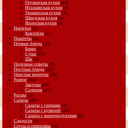
Грузинская кухня
(10)
Итальянская кухня
(3)
Украинская кухня
(3)
Шведская кухня
(1)
Японская кухня
(1)
Напитки
(2)
Коктейли
(1)
Паштеты
(4)
Первые блюда
(37)
Борщ
(2)
Супы
(25)
Щи
(5)
Полезные советы
(9)
Постные блюда
(22)
Простые рецепты
(28)
Разное
(42)
Закуски
(25)
Соления
(21)
Роллы
(3)
Салаты
(80)
Салаты с грибами
(1)
Салаты с курицей
(12)
Салаты с морепродуктами
(6)
Сладости
(1)
Соусы и приправы
(4)