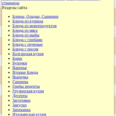
страницы
Разделы сайта
Блины, Оладьи, Сырники
Блюда из курицы
Блюда из морепродуктов
Блюда из мяса
Блюда из рыбы
Блюда с грибами
Блюда с печенью
Блюда с рисом
Болгарская кухня
Борщ
Булочки
Варенье
Вторые Блюда
Выпечка
Гарниры
Грибы рецепты
Грузинская кухня
Десерты
Заготовки
Закуски
Запеканка
Итальянская кухня