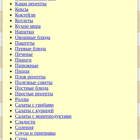
Каши рецепты
Кексы
Коктейли
Котлеты
Кухни мира
Напитки
Овощные блюда
Паштеты
Первые блюда
Печенье
Пироги
Пирожные
Пицца
Плов рецепты
Полезные советы
Постные блюда
Простые рецепты
Роллы
Салаты с грибами
Салаты с курицей
Салаты с морепродуктами
Сладости
Соления
Соусы и приправы
Супы