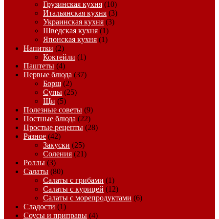
Грузинская кухня
(10)
Итальянская кухня
(3)
Украинская кухня
(3)
Шведская кухня
(1)
Японская кухня
(1)
Напитки
(2)
Коктейли
(1)
Паштеты
(4)
Первые блюда
(37)
Борщ
(2)
Супы
(25)
Щи
(5)
Полезные советы
(9)
Постные блюда
(22)
Простые рецепты
(28)
Разное
(42)
Закуски
(25)
Соления
(21)
Роллы
(3)
Салаты
(80)
Салаты с грибами
(1)
Салаты с курицей
(12)
Салаты с морепродуктами
(6)
Сладости
(1)
Соусы и приправы
(4)