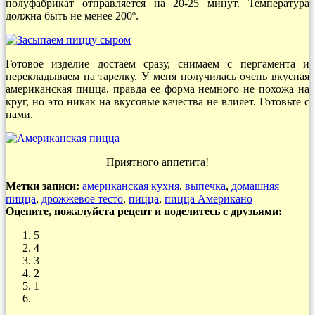
полуфабрикат отправляется на 20-25 минут. Температура
должна быть не менее 200º.
Готовое изделие достаем сразу, снимаем с пергамента и
перекладываем на тарелку. У меня получилась очень вкусная
американская пицца, правда ее форма немного не похожа на
круг, но это никак на вкусовые качества не влияет. Готовьте с
нами.
Приятного аппетита!
Метки записи:
американская кухня
,
выпечка
,
домашняя
пицца
,
дрожжевое тесто
,
пицца
,
пицца Американо
Оцените, пожалуйста рецепт и поделитесь с друзьями:
5
4
3
2
1