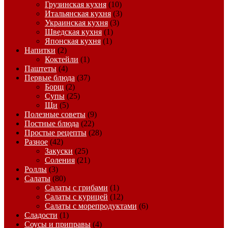
Грузинская кухня
(10)
Итальянская кухня
(3)
Украинская кухня
(3)
Шведская кухня
(1)
Японская кухня
(1)
Напитки
(2)
Коктейли
(1)
Паштеты
(4)
Первые блюда
(37)
Борщ
(2)
Супы
(25)
Щи
(5)
Полезные советы
(9)
Постные блюда
(22)
Простые рецепты
(28)
Разное
(42)
Закуски
(25)
Соления
(21)
Роллы
(3)
Салаты
(80)
Салаты с грибами
(1)
Салаты с курицей
(12)
Салаты с морепродуктами
(6)
Сладости
(1)
Соусы и приправы
(4)