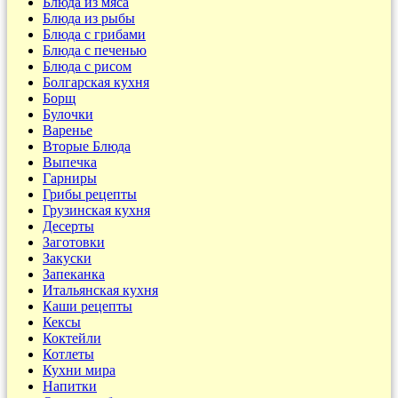
Блюда из мяса
Блюда из рыбы
Блюда с грибами
Блюда с печенью
Блюда с рисом
Болгарская кухня
Борщ
Булочки
Варенье
Вторые Блюда
Выпечка
Гарниры
Грибы рецепты
Грузинская кухня
Десерты
Заготовки
Закуски
Запеканка
Итальянская кухня
Каши рецепты
Кексы
Коктейли
Котлеты
Кухни мира
Напитки