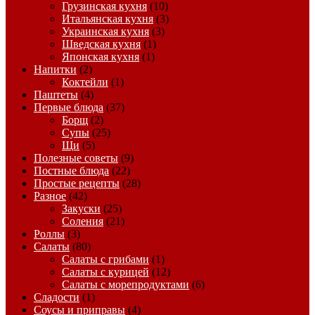
Грузинская кухня
(10)
Итальянская кухня
(3)
Украинская кухня
(3)
Шведская кухня
(1)
Японская кухня
(1)
Напитки
(2)
Коктейли
(1)
Паштеты
(4)
Первые блюда
(37)
Борщ
(2)
Супы
(25)
Щи
(5)
Полезные советы
(9)
Постные блюда
(22)
Простые рецепты
(28)
Разное
(42)
Закуски
(25)
Соления
(21)
Роллы
(3)
Салаты
(80)
Салаты с грибами
(1)
Салаты с курицей
(12)
Салаты с морепродуктами
(6)
Сладости
(1)
Соусы и приправы
(4)