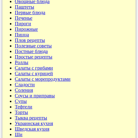
Овощные блюда
Паштеты
Первые блюда
Печенье
Пироги
Пирожные
Пицца
Плов рецепты
Полезные советы
Постные блюда
Простые рецепты
Роллы
Салаты с грибами
Салаты с курицей
Салаты с морепродуктами
Сладости
Соления
Соусы и приправы
Супы
Тефтели
Торты
Тыква рецепты
Украинская кухня
Шведская кухня
Щи