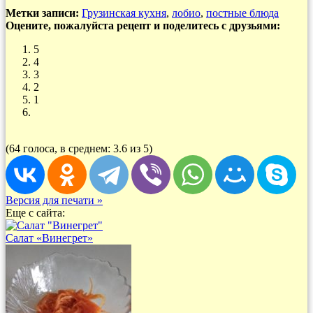
Метки записи:
Грузинская кухня
,
лобио
,
постные блюда
Оцените, пожалуйста рецепт и поделитесь с друзьями:
5
4
3
2
1
(64 голоса, в среднем: 3.6 из 5)
Версия для печати »
Еще с сайта:
Салат «Винегрет»