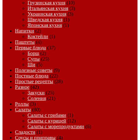
Грузинская кухня
(10)
Итальянская кухня
(3)
Украинская кухня
(3)
Шведская кухня
(1)
Японская кухня
(1)
Напитки
(2)
Коктейли
(1)
Паштеты
(4)
Первые блюда
(37)
Борщ
(2)
Супы
(25)
Щи
(5)
Полезные советы
(9)
Постные блюда
(22)
Простые рецепты
(28)
Разное
(42)
Закуски
(25)
Соления
(21)
Роллы
(3)
Салаты
(80)
Салаты с грибами
(1)
Салаты с курицей
(12)
Салаты с морепродуктами
(6)
Сладости
(1)
Соусы и приправы
(4)