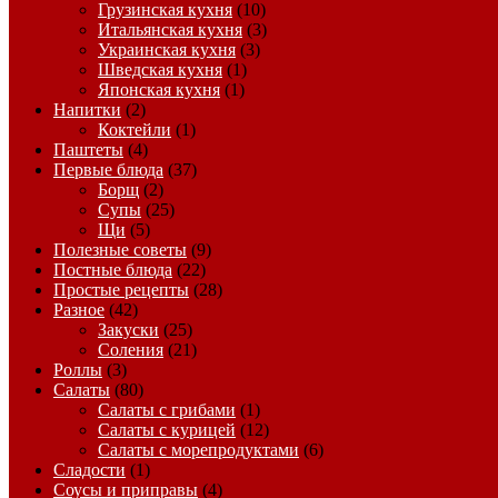
Грузинская кухня
(10)
Итальянская кухня
(3)
Украинская кухня
(3)
Шведская кухня
(1)
Японская кухня
(1)
Напитки
(2)
Коктейли
(1)
Паштеты
(4)
Первые блюда
(37)
Борщ
(2)
Супы
(25)
Щи
(5)
Полезные советы
(9)
Постные блюда
(22)
Простые рецепты
(28)
Разное
(42)
Закуски
(25)
Соления
(21)
Роллы
(3)
Салаты
(80)
Салаты с грибами
(1)
Салаты с курицей
(12)
Салаты с морепродуктами
(6)
Сладости
(1)
Соусы и приправы
(4)