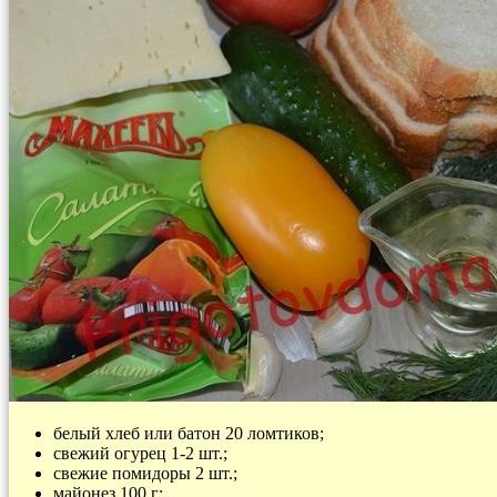
белый хлеб или батон 20 ломтиков;
свежий огурец 1-2 шт.;
свежие помидоры 2 шт.;
майонез 100 г;