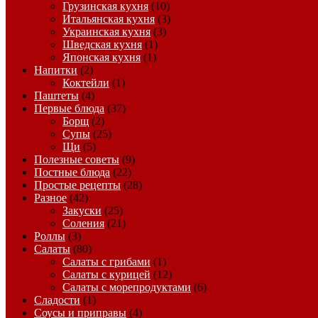
Грузинская кухня
(10)
Итальянская кухня
(3)
Украинская кухня
(3)
Шведская кухня
(1)
Японская кухня
(1)
Напитки
(2)
Коктейли
(1)
Паштеты
(4)
Первые блюда
(37)
Борщ
(2)
Супы
(25)
Щи
(5)
Полезные советы
(9)
Постные блюда
(22)
Простые рецепты
(28)
Разное
(42)
Закуски
(25)
Соления
(21)
Роллы
(3)
Салаты
(80)
Салаты с грибами
(1)
Салаты с курицей
(12)
Салаты с морепродуктами
(6)
Сладости
(1)
Соусы и приправы
(4)