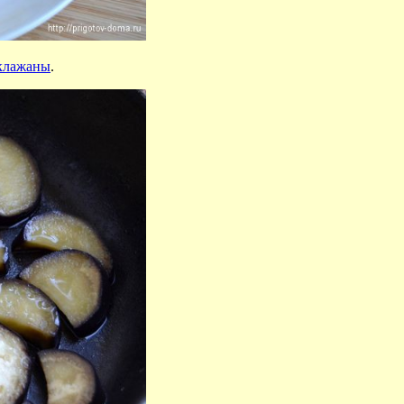
клажаны
.