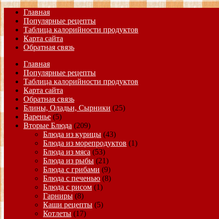
Главная
Популярные рецепты
Таблица калорийности продуктов
Карта сайта
Обратная связь
Главная
Популярные рецепты
Таблица калорийности продуктов
Карта сайта
Обратная связь
Блины, Оладьи, Сырники
(25)
Варенье
(5)
Вторые Блюда
(209)
Блюда из курицы
(43)
Блюда из морепродуктов
(1)
Блюда из мяса
(53)
Блюда из рыбы
(21)
Блюда с грибами
(9)
Блюда с печенью
(8)
Блюда с рисом
(1)
Гарниры
(8)
Каши рецепты
(5)
Котлеты
(17)