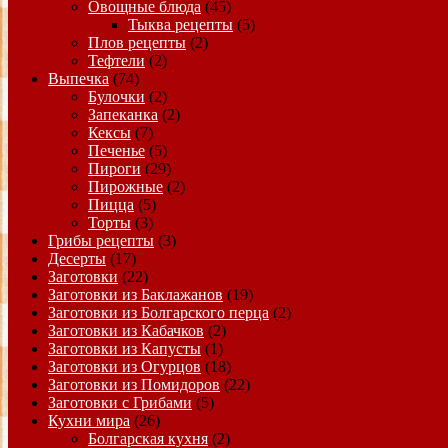
Овощные блюда
(45)
Тыква рецепты
(5)
Плов рецепты
(2)
Тефтели
(2)
Выпечка
(74)
Булочки
(2)
Запеканка
(2)
Кексы
(7)
Печенье
(5)
Пироги
(29)
Пирожные
(2)
Пицца
(5)
Торты
(3)
Грибы рецепты
(3)
Десерты
(17)
Заготовки
(22)
Заготовки из Баклажанов
(19)
Заготовки из Болгарского перца
(2)
Заготовки из Кабачков
(2)
Заготовки из Капусты
(1)
Заготовки из Огурцов
(18)
Заготовки из Помидоров
(22)
Заготовки с Грибами
(5)
Кухни мира
(26)
Болгарская кухня
(2)