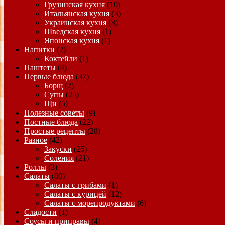
Грузинская кухня
(10)
Итальянская кухня
(3)
Украинская кухня
(3)
Шведская кухня
(1)
Японская кухня
(1)
Напитки
(2)
Коктейли
(1)
Паштеты
(4)
Первые блюда
(37)
Борщ
(2)
Супы
(25)
Щи
(5)
Полезные советы
(9)
Постные блюда
(22)
Простые рецепты
(28)
Разное
(42)
Закуски
(25)
Соления
(21)
Роллы
(3)
Салаты
(80)
Салаты с грибами
(1)
Салаты с курицей
(12)
Салаты с морепродуктами
(6)
Сладости
(1)
Соусы и приправы
(4)