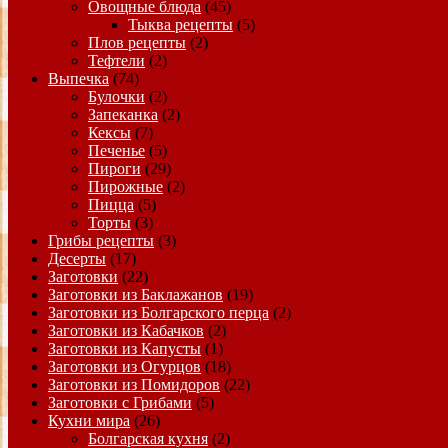
Овощные блюда
(45)
Тыква рецепты
(5)
Плов рецепты
(2)
Тефтели
(2)
Выпечка
(74)
Булочки
(2)
Запеканка
(2)
Кексы
(7)
Печенье
(5)
Пироги
(29)
Пирожные
(2)
Пицца
(5)
Торты
(3)
Грибы рецепты
(3)
Десерты
(17)
Заготовки
(22)
Заготовки из Баклажанов
(19)
Заготовки из Болгарского перца
(2)
Заготовки из Кабачков
(2)
Заготовки из Капусты
(1)
Заготовки из Огурцов
(18)
Заготовки из Помидоров
(22)
Заготовки с Грибами
(5)
Кухни мира
(26)
Болгарская кухня
(2)