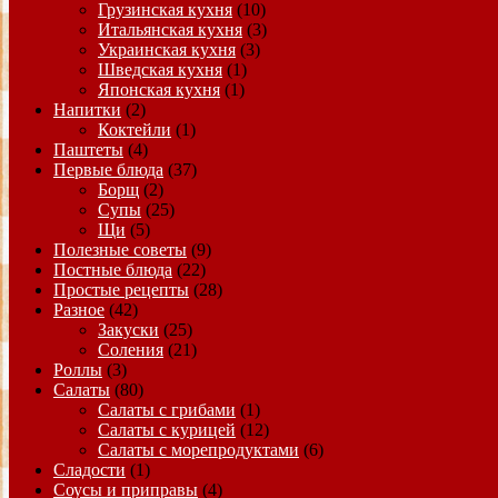
Грузинская кухня
(10)
Итальянская кухня
(3)
Украинская кухня
(3)
Шведская кухня
(1)
Японская кухня
(1)
Напитки
(2)
Коктейли
(1)
Паштеты
(4)
Первые блюда
(37)
Борщ
(2)
Супы
(25)
Щи
(5)
Полезные советы
(9)
Постные блюда
(22)
Простые рецепты
(28)
Разное
(42)
Закуски
(25)
Соления
(21)
Роллы
(3)
Салаты
(80)
Салаты с грибами
(1)
Салаты с курицей
(12)
Салаты с морепродуктами
(6)
Сладости
(1)
Соусы и приправы
(4)