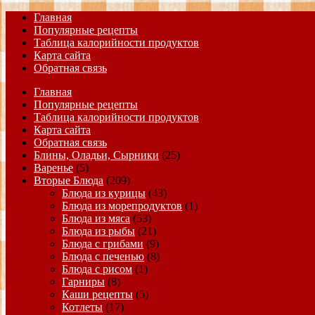
Главная
Популярные рецепты
Таблица калорийности продуктов
Карта сайта
Обратная связь
Главная
Популярные рецепты
Таблица калорийности продуктов
Карта сайта
Обратная связь
Блины, Оладьи, Сырники
(25)
Варенье
(5)
Вторые Блюда
(209)
Блюда из курицы
(43)
Блюда из морепродуктов
(1)
Блюда из мяса
(53)
Блюда из рыбы
(21)
Блюда с грибами
(9)
Блюда с печенью
(8)
Блюда с рисом
(1)
Гарниры
(8)
Каши рецепты
(5)
Котлеты
(17)