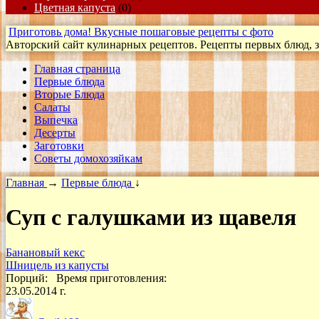
Цветная капуста
(0)
Приготовь дома! Вкусные пошаговые рецепты с фото
Авторский сайт кулинарных рецептов. Рецепты первых блюд, за
Главная страница
Первые блюда
Вторые Блюда
Салаты
Выпечка
Десерты
Заготовки
Cоветы домохозяйкам
Главная
→
Первые блюда
↓
Суп с галушками из щавеля
Банановый кекс
Шницель из капусты
Порций:
Время приготовления:
23.05.2014 г.