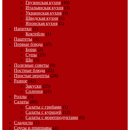
Грузинская кухня
(10)
Итальянская кухня
(3)
Украинская кухня
(3)
Шведская кухня
(1)
Японская кухня
(1)
Напитки
(2)
Коктейли
(1)
Паштеты
(4)
Первые блюда
(37)
Борщ
(2)
Супы
(25)
Щи
(5)
Полезные советы
(9)
Постные блюда
(22)
Простые рецепты
(28)
Разное
(42)
Закуски
(25)
Соления
(21)
Роллы
(3)
Салаты
(80)
Салаты с грибами
(1)
Салаты с курицей
(12)
Салаты с морепродуктами
(6)
Сладости
(1)
Соусы и приправы
(4)