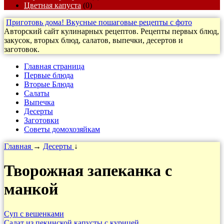
Цветная капуста
(0)
Приготовь дома! Вкусные пошаговые рецепты с фото
Авторский сайт кулинарных рецептов. Рецепты первых блюд,
закусок, вторых блюд, салатов, выпечки, десертов и
заготовок.
Главная страница
Первые блюда
Вторые Блюда
Салаты
Выпечка
Десерты
Заготовки
Cоветы домохозяйкам
Главная
→
Десерты
↓
Творожная запеканка с
манкой
Cуп с вешенками
Cалат из пекинской капусты с курицей