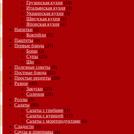
Грузинская кухня
(10)
Итальянская кухня
(3)
Украинская кухня
(3)
Шведская кухня
(1)
Японская кухня
(1)
Напитки
(2)
Коктейли
(1)
Паштеты
(4)
Первые блюда
(37)
Борщ
(2)
Супы
(25)
Щи
(5)
Полезные советы
(9)
Постные блюда
(22)
Простые рецепты
(28)
Разное
(42)
Закуски
(25)
Соления
(21)
Роллы
(3)
Салаты
(80)
Салаты с грибами
(1)
Салаты с курицей
(12)
Салаты с морепродуктами
(6)
Сладости
(1)
Соусы и приправы
(4)