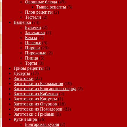
Овощные блюда
(45)
Тыква рецепты
(5)
Плов рецепты
(2)
Тефтели
(2)
Выпечка
(74)
Булочки
(2)
Запеканка
(2)
Кексы
(7)
Печенье
(5)
Пироги
(29)
Пирожные
(2)
Пицца
(5)
Торты
(3)
Грибы рецепты
(3)
Десерты
(17)
Заготовки
(22)
Заготовки из Баклажанов
(19)
Заготовки из Болгарского перца
(2)
Заготовки из Кабачков
(2)
Заготовки из Капусты
(1)
Заготовки из Огурцов
(18)
Заготовки из Помидоров
(22)
Заготовки с Грибами
(5)
Кухни мира
(26)
Болгарская кухня
(2)