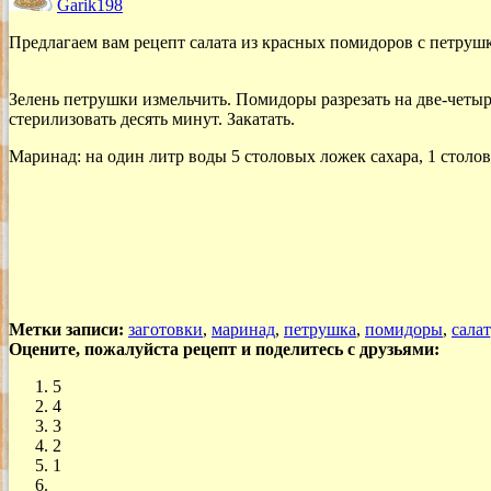
Garik198
Предлагаем вам рецепт салата из красных помидоров с петруш
Зелень петрушки измельчить. Помидоры разрезать на две-четыр
стерилизовать десять минут. Закатать.
Маринад: на один литр воды 5 столовых ложек сахара, 1 столов
Метки записи:
заготовки
,
маринад
,
петрушка
,
помидоры
,
салат
Оцените, пожалуйста рецепт и поделитесь с друзьями:
5
4
3
2
1