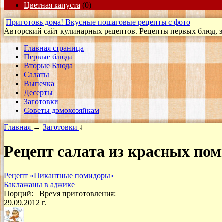
Цветная капуста
(0)
Приготовь дома! Вкусные пошаговые рецепты с фото
Авторский сайт кулинарных рецептов. Рецепты первых блюд, за
Главная страница
Первые блюда
Вторые Блюда
Салаты
Выпечка
Десерты
Заготовки
Cоветы домохозяйкам
Главная
→
Заготовки
↓
Рецепт салата из красных по
Рецепт «Пикантные помидоры»
Баклажаны в аджике
Порций:
Время приготовления:
29.09.2012 г.