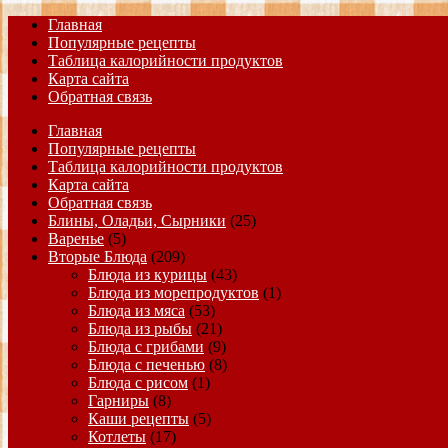
Главная
Популярные рецепты
Таблица калорийности продуктов
Карта сайта
Обратная связь
Главная
Популярные рецепты
Таблица калорийности продуктов
Карта сайта
Обратная связь
Блины, Оладьи, Сырники
(25)
Варенье
(5)
Вторые Блюда
(209)
Блюда из курицы
(43)
Блюда из морепродуктов
(1)
Блюда из мяса
(53)
Блюда из рыбы
(21)
Блюда с грибами
(9)
Блюда с печенью
(8)
Блюда с рисом
(1)
Гарниры
(8)
Каши рецепты
(5)
Котлеты
(17)