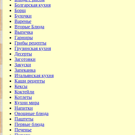
Болгарская кухня
Борщ
Булочки
Варенье
Вторые Блюда
Выпечка
Гарниры
Грибы рецепты
Грузинская кухня
Десерты
Заготовки
Закуски
Запеканка
Итальянская кухня
Каши рецепты
Кексы
Коктейли
Котлеты
Кухни мира
Напитки
Овощные блюда
Паштеты
Первые блюда
Печенье