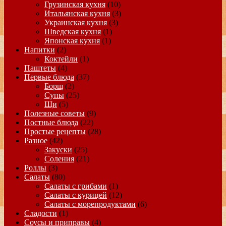
Грузинская кухня
(10)
Итальянская кухня
(3)
Украинская кухня
(3)
Шведская кухня
(1)
Японская кухня
(1)
Напитки
(2)
Коктейли
(1)
Паштеты
(4)
Первые блюда
(37)
Борщ
(2)
Супы
(25)
Щи
(5)
Полезные советы
(9)
Постные блюда
(22)
Простые рецепты
(28)
Разное
(42)
Закуски
(25)
Соления
(21)
Роллы
(3)
Салаты
(80)
Салаты с грибами
(1)
Салаты с курицей
(12)
Салаты с морепродуктами
(6)
Сладости
(1)
Соусы и приправы
(4)