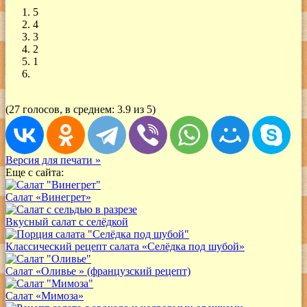
5
4
3
2
1
(27 голосов, в среднем: 3.9 из 5)
Версия для печати »
Еще с сайта:
Салат «Винегрет»
Вкусный салат с селёдкой
Классический рецепт салата «Селёдка под шубой»
Салат «Оливье » (французский рецепт)
Салат «Мимоза»