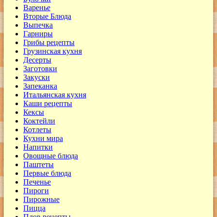
Варенье
Вторые Блюда
Выпечка
Гарниры
Грибы рецепты
Грузинская кухня
Десерты
Заготовки
Закуски
Запеканка
Итальянская кухня
Каши рецепты
Кексы
Коктейли
Котлеты
Кухни мира
Напитки
Овощные блюда
Паштеты
Первые блюда
Печенье
Пироги
Пирожные
Пицца
Плов рецепты