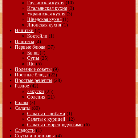
Грузинская кухня
(10)
Итальянская кухня
(3)
Украинская кухня
(3)
Шведская кухня
(1)
Японская кухня
(1)
Напитки
(2)
Коктейли
(1)
Паштеты
(4)
Первые блюда
(37)
Борщ
(2)
Супы
(25)
Щи
(5)
Полезные советы
(9)
Постные блюда
(22)
Простые рецепты
(28)
Разное
(42)
Закуски
(25)
Соления
(21)
Роллы
(3)
Салаты
(80)
Салаты с грибами
(1)
Салаты с курицей
(12)
Салаты с морепродуктами
(6)
Сладости
(1)
Соусы и приправы
(4)