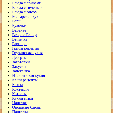
Блюда с грибами
Блюда с печенью
Блюда с рисом
Болгарская кухня
Борщ
Булочки
Варенье
Вторые Блюда
Выпечка
Гарниры
Грибы рецепты
Грузинская кухня
Десерты
Заготовки
Закуски
Запеканка
Итальянская кухня
Каши рецепты
Кексы
Коктейли
Котлеты
Кухни мира
Напитки
Овощные блюда
Паштеты