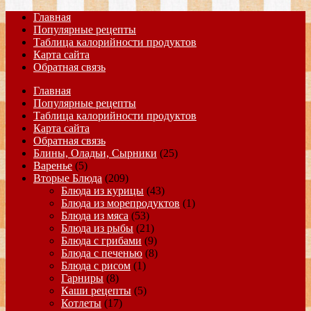
Главная
Популярные рецепты
Таблица калорийности продуктов
Карта сайта
Обратная связь
Главная
Популярные рецепты
Таблица калорийности продуктов
Карта сайта
Обратная связь
Блины, Оладьи, Сырники
(25)
Варенье
(5)
Вторые Блюда
(209)
Блюда из курицы
(43)
Блюда из морепродуктов
(1)
Блюда из мяса
(53)
Блюда из рыбы
(21)
Блюда с грибами
(9)
Блюда с печенью
(8)
Блюда с рисом
(1)
Гарниры
(8)
Каши рецепты
(5)
Котлеты
(17)