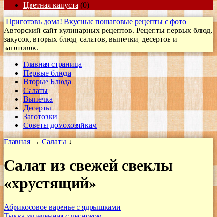
Цветная капуста
(0)
Приготовь дома! Вкусные пошаговые рецепты с фото
Авторский сайт кулинарных рецептов. Рецепты первых блюд,
закусок, вторых блюд, салатов, выпечки, десертов и
заготовок.
Главная страница
Первые блюда
Вторые Блюда
Салаты
Выпечка
Десерты
Заготовки
Cоветы домохозяйкам
Главная
→
Салаты
↓
Салат из свежей свеклы
«хрустящий»
Абрикосовое варенье с ядрышками
Тыква запеченная с чесноком