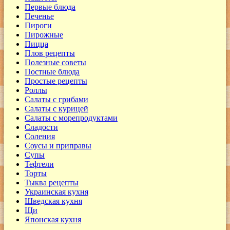
Первые блюда
Печенье
Пироги
Пирожные
Пицца
Плов рецепты
Полезные советы
Постные блюда
Простые рецепты
Роллы
Салаты с грибами
Салаты с курицей
Салаты с морепродуктами
Сладости
Соления
Соусы и приправы
Супы
Тефтели
Торты
Тыква рецепты
Украинская кухня
Шведская кухня
Щи
Японская кухня