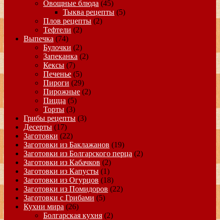
Овощные блюда
(45)
Тыква рецепты
(5)
Плов рецепты
(2)
Тефтели
(2)
Выпечка
(74)
Булочки
(2)
Запеканка
(2)
Кексы
(7)
Печенье
(5)
Пироги
(29)
Пирожные
(2)
Пицца
(5)
Торты
(3)
Грибы рецепты
(3)
Десерты
(17)
Заготовки
(22)
Заготовки из Баклажанов
(19)
Заготовки из Болгарского перца
(2)
Заготовки из Кабачков
(2)
Заготовки из Капусты
(1)
Заготовки из Огурцов
(18)
Заготовки из Помидоров
(22)
Заготовки с Грибами
(5)
Кухни мира
(26)
Болгарская кухня
(2)