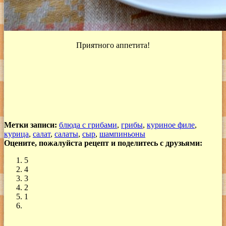
Приятного аппетита!
Метки записи:
блюда с грибами
,
грибы
,
куриное филе
,
курица
,
салат
,
салаты
,
сыр
,
шампиньоны
Оцените, пожалуйста рецепт и поделитесь с друзьями:
5
4
3
2
1