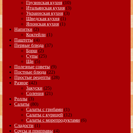
Грузинская кухня
(10)
Итальянская кухня
(3)
Украинская кухня
(3)
Шведская кухня
(1)
Японская кухня
(1)
Напитки
(2)
Коктейли
(1)
Паштеты
(4)
Первые блюда
(37)
Борщ
(2)
Супы
(25)
Щи
(5)
Полезные советы
(9)
Постные блюда
(22)
Простые рецепты
(28)
Разное
(42)
Закуски
(25)
Соления
(21)
Роллы
(3)
Салаты
(80)
Салаты с грибами
(1)
Салаты с курицей
(12)
Салаты с морепродуктами
(6)
Сладости
(1)
Соусы и приправы
(4)