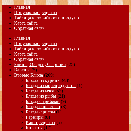
Главная
Популярные рецепты
Таблица калорийности продуктов
Карта сайта
Обратная связь
Главная
Популярные рецепты
Таблица калорийности продуктов
Карта сайта
Обратная связь
Блины, Оладьи, Сырники
(25)
Варенье
(5)
Вторые Блюда
(209)
Блюда из курицы
(43)
Блюда из морепродуктов
(1)
Блюда из мяса
(53)
Блюда из рыбы
(21)
Блюда с грибами
(9)
Блюда с печенью
(8)
Блюда с рисом
(1)
Гарниры
(8)
Каши рецепты
(5)
Котлеты
(17)