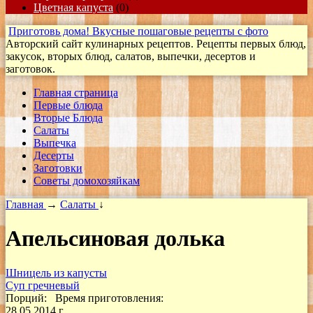
Цветная капуста
(0)
Приготовь дома! Вкусные пошаговые рецепты с фото
Авторский сайт кулинарных рецептов. Рецепты первых блюд,
закусок, вторых блюд, салатов, выпечки, десертов и
заготовок.
Главная страница
Первые блюда
Вторые Блюда
Салаты
Выпечка
Десерты
Заготовки
Cоветы домохозяйкам
Главная
→
Салаты
↓
Апельсиновая долька
Шницель из капусты
Cуп гречневый
Порций:
Время приготовления:
28.05.2014 г.