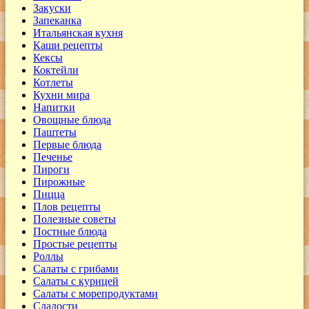
Закуски
Запеканка
Итальянская кухня
Каши рецепты
Кексы
Коктейли
Котлеты
Кухни мира
Напитки
Овощные блюда
Паштеты
Первые блюда
Печенье
Пироги
Пирожные
Пицца
Плов рецепты
Полезные советы
Постные блюда
Простые рецепты
Роллы
Салаты с грибами
Салаты с курицей
Салаты с морепродуктами
Сладости