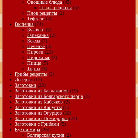
Овощные блюда
(45)
Тыква рецепты
(5)
Плов рецепты
(2)
Тефтели
(2)
Выпечка
(74)
Булочки
(2)
Запеканка
(2)
Кексы
(7)
Печенье
(5)
Пироги
(29)
Пирожные
(2)
Пицца
(5)
Торты
(3)
Грибы рецепты
(3)
Десерты
(17)
Заготовки
(22)
Заготовки из Баклажанов
(19)
Заготовки из Болгарского перца
(2)
Заготовки из Кабачков
(2)
Заготовки из Капусты
(1)
Заготовки из Огурцов
(18)
Заготовки из Помидоров
(22)
Заготовки с Грибами
(5)
Кухни мира
(26)
Болгарская кухня
(2)